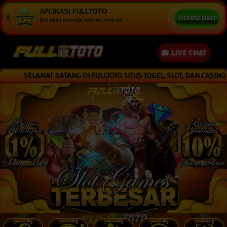
APLIKASI FULLTOTO
x
DOWNLOAD
Kini telah tersedia Aplikasi Android
LIVE CHAT
LAMAT DATANG DI FULLTOTO SITUS TOGEL, SLOT, DAN CASINO ONLI