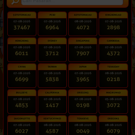
5DTOTOMACAU
PCSO
4DTOTOMACAU
KINGKONG4D
07-08-2026
07-08-2026
08-08-2026
07-08-2026
37467
6964
4072
2898
HONGKONG
SYDNEY
SINGAPORE
CAMBODIA
07-08-2026
07-08-2026
07-08-2026
07-08-2026
6011
3712
7907
4372
CHINA
TAIWAN
JAPAN
TEXASDAY
07-08-2026
07-08-2026
07-08-2026
08-08-2026
6699
5838
3965
0218
BULLSEYE
CALIFORNIA
OREGON3
MAGNUM4D
07-08-2026
07-08-2026
07-08-2026
05-08-2026
4853
1417
0198
3072
SAIGONLOTTO
KENTUCKYMID
TEXASEVE
OREGON2
07-08-2026
08-08-2026
08-08-2026
08-08-2026
6027
4587
0049
6079