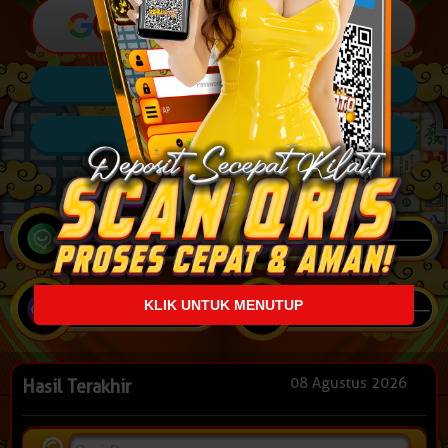
FULLTOTO
PREDIKSI JITU FULLTOTO
LINK ALTERNATIF
Klik Untuk Menghubungi CS FULLTOTO:
KLIK UNTUK MENUTUP
08 Agustus 2026
Hasil Terakhir